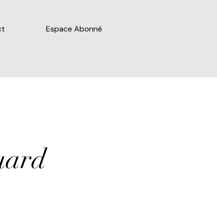
ct
Espace Abonné
uard