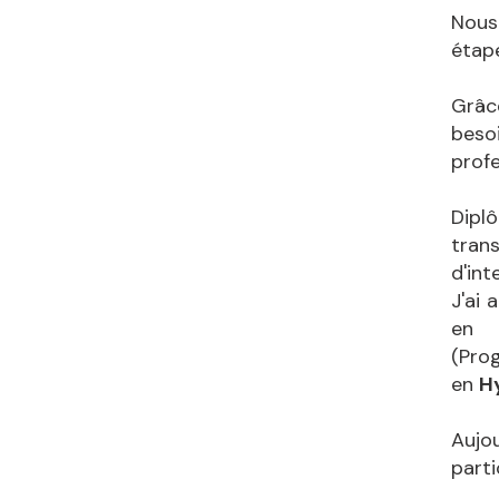
Nous
étape
Grâc
besoi
profe
Dipl
trans
d'int
J'ai
e
(Pro
en
H
Aujou
part