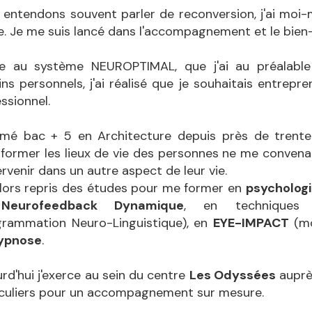
 entendons souvent parler de reconversion, j'ai moi
. Je me suis lancé dans l'accompagnement et le bien-
e au système NEUROPTIMAL, que j'ai au préalabl
ns personnels, j'ai réalisé que je souhaitais entrep
ssionnel.
ômé bac + 5 en Architecture depuis près de trente 
former les lieux de vie des personnes ne me convenait
ervenir dans un autre aspect de leur vie.
 alors repris des études pour me former en
psycholog
n
Neurofeedback Dynamique
, en techniques 
grammation Neuro-Linguistique), en
EYE-IMPACT
(mo
ypnose
.
rd'hui j'exerce au sein du centre
Les Odyssées
auprè
iculiers pour un accompagnement sur mesure.